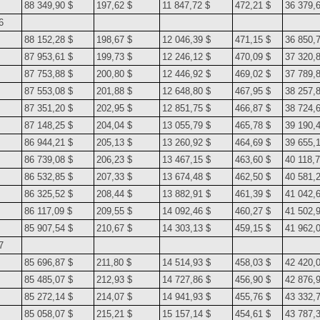
88 349,90 $
197,62 $
11 847,72 $
472,21 $
36 379,
6
88 152,28 $
198,67 $
12 046,39 $
471,15 $
36 850,
87 953,61 $
199,73 $
12 246,12 $
470,09 $
37 320,
87 753,88 $
200,80 $
12 446,92 $
469,02 $
37 789,
87 553,08 $
201,88 $
12 648,80 $
467,95 $
38 257,
87 351,20 $
202,95 $
12 851,75 $
466,87 $
38 724,
87 148,25 $
204,04 $
13 055,79 $
465,78 $
39 190,
86 944,21 $
205,13 $
13 260,92 $
464,69 $
39 655,
86 739,08 $
206,23 $
13 467,15 $
463,60 $
40 118,7
86 532,85 $
207,33 $
13 674,48 $
462,50 $
40 581,
86 325,52 $
208,44 $
13 882,91 $
461,39 $
41 042,
86 117,09 $
209,55 $
14 092,46 $
460,27 $
41 502,
85 907,54 $
210,67 $
14 303,13 $
459,15 $
41 962,
7
85 696,87 $
211,80 $
14 514,93 $
458,03 $
42 420,
85 485,07 $
212,93 $
14 727,86 $
456,90 $
42 876,
85 272,14 $
214,07 $
14 941,93 $
455,76 $
43 332,
85 058,07 $
215,21 $
15 157,14 $
454,61 $
43 787,