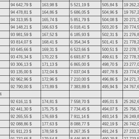
94 642,79 $
163,98 $
5 521,19 $
505,84 $
19 262,
94 478,81 $
164,86 $
5 686,05 $
504,96 $
19 767,
94 313,95 $
165,74 $
5 851,79 $
504,08 $
20 271,
94 148,21 $
166,63 $
6 018,41 $
503,20 $
20 774,
93 981,59 $
167,52 $
6 185,93 $
502,31 $
21 276,
93 814,07 $
168,41 $
6 354,34 $
501,41 $
21 778,
93 645,66 $
169,31 $
6 523,66 $
500,51 $
22 278,
93 476,34 $
170,22 $
6 693,87 $
499,61 $
22 778,
93 306,13 $
171,13 $
6 865,00 $
498,70 $
23 277,
93 135,00 $
172,04 $
7 037,04 $
497,78 $
23 774,
92 962,96 $
172,96 $
7 210,00 $
496,86 $
24 271,
92 790,00 $
173,89 $
7 383,89 $
495,94 $
24 767,
4
92 616,11 $
174,81 $
7 558,70 $
495,01 $
25 262,
92 441,30 $
175,75 $
7 734,45 $
494,07 $
25 756,
92 265,55 $
176,69 $
7 911,14 $
493,14 $
26 249,
92 088,86 $
177,63 $
8 088,77 $
492,19 $
26 742,
91 911,23 $
178,58 $
8 267,35 $
491,24 $
27 233,
91 732,65 $
179,54 $
8 446,89 $
490,29 $
27 723,