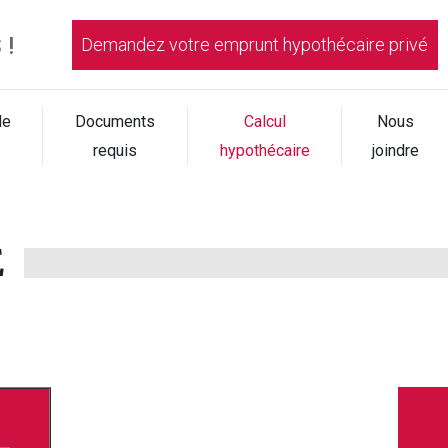
!
Demandez votre emprunt hypothécaire privé
de
Documents
Calcul
Nous
requis
hypothécaire
joindre
E