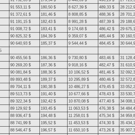
91 553,11 $
180,50 $
8 627,39 $
489,33 $
28 212,
91 372,61 $
181,46 $
8 808,85 $
488,36 $
28 701,
91 191,15 $
182,43 $
8 991,28 $
487,39 $
29 188,
91 008,72 $
183,41 $
9 174,68 $
486,42 $
29 675,
90 825,32 $
184,39 $
9 359,07 $
485,44 $
30 160,
90 640,93 $
185,37 $
9 544,44 $
484,45 $
30 644,
5
90 455,56 $
186,36 $
9 730,80 $
483,46 $
31 128,
90 269,20 $
187,36 $
9 918,16 $
482,47 $
31 610,
90 081,84 $
188,36 $
10 106,52 $
481,46 $
32 092,
89 893,48 $
189,37 $
10 295,89 $
480,46 $
32 572,
89 704,11 $
190,38 $
10 486,27 $
479,45 $
33 052,
89 513,73 $
191,40 $
10 677,66 $
478,43 $
33 530,
89 322,34 $
192,42 $
10 870,08 $
477,40 $
34 008,1
89 129,92 $
193,45 $
11 063,53 $
476,38 $
34 484,
88 936,47 $
194,48 $
11 258,01 $
475,34 $
34 959,
88 741,99 $
195,52 $
11 453,53 $
474,30 $
35 434,
88 546,47 $
196,57 $
11 650,10 $
473,26 $
35 907,