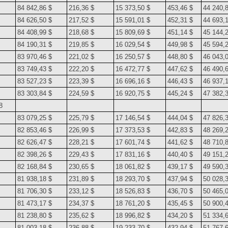
84 842,86 $
216,36 $
15 373,50 $
453,46 $
44 240,
84 626,50 $
217,52 $
15 591,01 $
452,31 $
44 693,
84 408,99 $
218,68 $
15 809,69 $
451,14 $
45 144,
84 190,31 $
219,85 $
16 029,54 $
449,98 $
45 594,
83 970,46 $
221,02 $
16 250,57 $
448,80 $
46 043,
83 749,43 $
222,20 $
16 472,77 $
447,62 $
46 490,
83 527,23 $
223,39 $
16 696,16 $
446,43 $
46 937,
83 303,84 $
224,59 $
16 920,75 $
445,24 $
47 382,
8
83 079,25 $
225,79 $
17 146,54 $
444,04 $
47 826,
82 853,46 $
226,99 $
17 373,53 $
442,83 $
48 269,
82 626,47 $
228,21 $
17 601,74 $
441,62 $
48 710,
82 398,26 $
229,43 $
17 831,16 $
440,40 $
49 151,
82 168,84 $
230,65 $
18 061,82 $
439,17 $
49 590,
81 938,18 $
231,89 $
18 293,70 $
437,94 $
50 028,
81 706,30 $
233,12 $
18 526,83 $
436,70 $
50 465,
81 473,17 $
234,37 $
18 761,20 $
435,45 $
50 900,
81 238,80 $
235,62 $
18 996,82 $
434,20 $
51 334,
81 003,18 $
236,88 $
19 233,70 $
432,94 $
51 767,