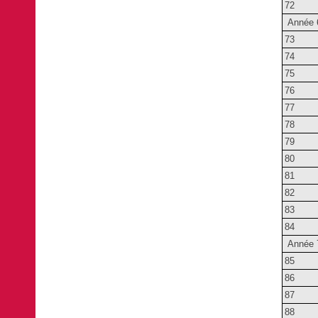
72
Année 
73
74
75
76
77
78
79
80
81
82
83
84
Année 
85
86
87
88