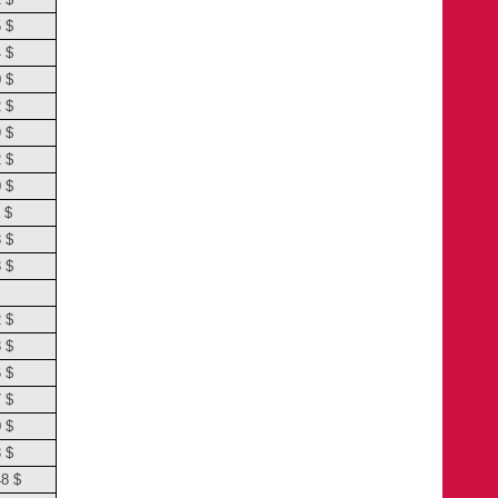
 $
 $
 $
 $
 $
 $
 $
 $
 $
 $
 $
 $
 $
 $
 $
 $
48 $