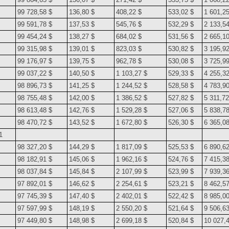
99 728,58 $
136,80 $
408,22 $
533,02 $
1 601,25
99 591,78 $
137,53 $
545,76 $
532,29 $
2 133,54
99 454,24 $
138,27 $
684,02 $
531,56 $
2 665,10
99 315,98 $
139,01 $
823,03 $
530,82 $
3 195,92
99 176,97 $
139,75 $
962,78 $
530,08 $
3 725,99
99 037,22 $
140,50 $
1 103,27 $
529,33 $
4 255,32
98 896,73 $
141,25 $
1 244,52 $
528,58 $
4 783,90
98 755,48 $
142,00 $
1 386,52 $
527,82 $
5 311,72
98 613,48 $
142,76 $
1 529,28 $
527,06 $
5 838,78
98 470,72 $
143,52 $
1 672,80 $
526,30 $
6 365,08
1
98 327,20 $
144,29 $
1 817,09 $
525,53 $
6 890,62
98 182,91 $
145,06 $
1 962,16 $
524,76 $
7 415,38
98 037,84 $
145,84 $
2 107,99 $
523,99 $
7 939,36
97 892,01 $
146,62 $
2 254,61 $
523,21 $
8 462,57
97 745,39 $
147,40 $
2 402,01 $
522,42 $
8 985,00
97 597,99 $
148,19 $
2 550,20 $
521,64 $
9 506,63
97 449,80 $
148,98 $
2 699,18 $
520,84 $
10 027,