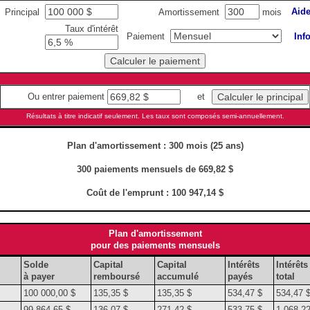
Aid
Principal
Amortissement
mois
Taux d'intérêt
Paiement
Inf
Ou entrer paiement
et
Résultats à titre indicatif seulement. Les taux sont composés semi-annuellement.
Plan d'amortissement :
300 mois (25 ans)
300 paiements mensuels de
669,82 $
Coût de l'emprunt :
100 947,14 $
Plan d'amortissement
pour des paiements mensuels
Solde
Capital
Capital
Intérêts
Intérêts
à payer
remboursé
accumulé
payés
total
100 000,00 $
135,35 $
135,35 $
534,47 $
534,47 
99 864,65 $
136,07 $
271,42 $
533,75 $
1 068,22