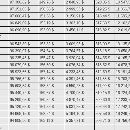
97 300,82 $
149,78 $
2 848,95 $
520,05 $
10 547,
97 151,05 $
150,58 $
2 999,53 $
519,25 $
11 066,7
97 000,47 $
151,38 $
3 150,91 $
518,44 $
11 585,2
96 849,09 $
152,19 $
3 303,10 $
517,63 $
12 102,
96 696,90 $
153,00 $
3 456,11 $
516,82 $
12 619,
2
96 543,89 $
153,82 $
3 609,93 $
516,00 $
13 135,
96 390,07 $
154,64 $
3 764,57 $
515,18 $
13 650,
96 235,43 $
155,47 $
3 920,04 $
514,35 $
14 165,
96 079,96 $
156,30 $
4 076,34 $
513,52 $
14 678,
95 923,66 $
157,14 $
4 233,48 $
512,69 $
15 191,
95 766,52 $
157,98 $
4 391,46 $
511,85 $
15 703,
95 608,54 $
158,82 $
4 550,28 $
511,00 $
16 214,
95 449,72 $
159,67 $
4 709,95 $
510,15 $
16 724,
95 290,05 $
160,52 $
4 870,47 $
509,30 $
17 233,
95 129,53 $
161,38 $
5 031,85 $
508,44 $
17 742,
94 968,15 $
162,24 $
5 194,10 $
507,58 $
18 249,
94 805,90 $
163,11 $
5 357,21 $
506,71 $
18 756,
3